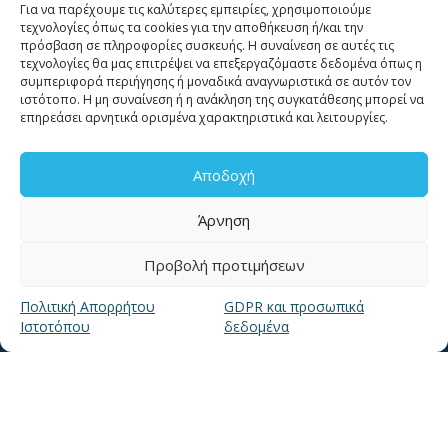
Για να παρέχουμε τις καλύτερες εμπειρίες, χρησιμοποιούμε
11124
τεχνολογίες όπως τα cookies για την αποθήκευση ή/και την
πρόσβαση σε πληροφορίες συσκευής. Η συναίνεση σε αυτές τις
τεχνολογίες θα μας επιτρέψει να επεξεργαζόμαστε δεδομένα όπως η
Επικοινωνία για καταναλωτές
συμπεριφορά περιήγησης ή μοναδικά αναγνωριστικά σε αυτόν τον
Επικοινωνία Συνεργατών και Τρίτων Φορέων
ιστότοπο. Η μη συναίνεση ή η ανάκληση της συγκατάθεσης μπορεί να
επηρεάσει αρνητικά ορισμένα χαρακτηριστικά και λειτουργίες.
Αποδοχή
Άρνηση
ΧΡΗΣΙΜΑ LINKS
Προβολή προτιμήσεων
Πολιτική Απορρήτου
GDPR και προσωπικά
Νέα
Ιστοτόπου
δεδομένα
Μουσείο Ύδρευσης ΕΥΑΘ
Ιστορία της ΕΥΑΘ
Ποιότητα του νερού
Πολιτική Απορρήτου Ιστοτόπου
GDPR και προσωπικά δεδομένα