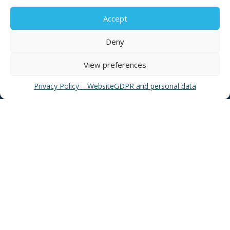
Accept
Deny
USEFUL LINKS
View preferences
Privacy Policy – Website
GDPR and personal data
News
EYATH Water Museum
EYATH History
Water Quality
Privacy Policy – Website
GDPR and personal data
Sitemap