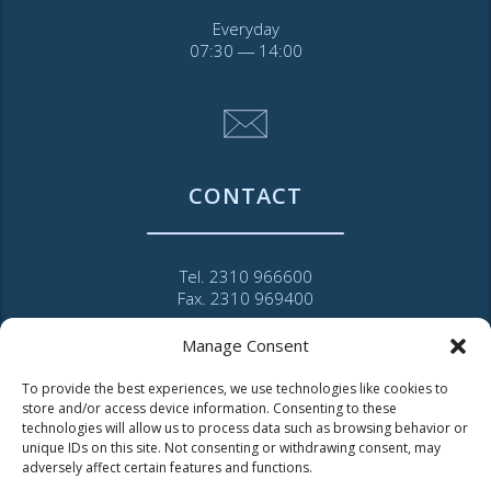
Everyday
07:30 ― 14:00
CONTACT
Tel. 2310 966600
Fax. 2310 969400
for faults call
Manage Consent
11124
To provide the best experiences, we use technologies like cookies to
store and/or access device information. Consenting to these
Contact for consumers
technologies will allow us to process data such as browsing behavior or
unique IDs on this site. Not consenting or withdrawing consent, may
Contact for partners and third parties
adversely affect certain features and functions.