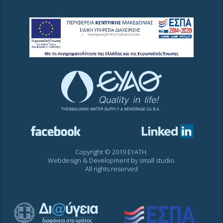
Copyright © 2019 EYATH.
Webdesign & Development by
small studio
.
All rights reserved