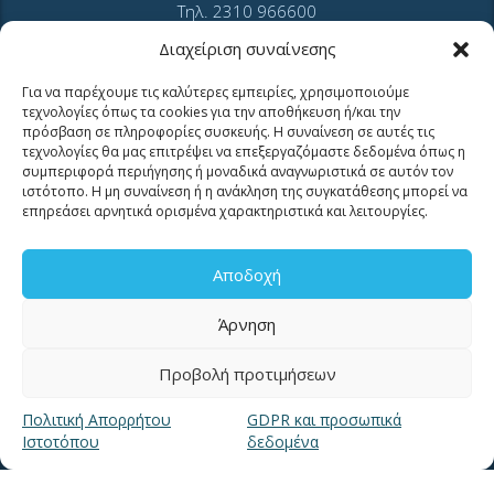
Τηλ. 2310 966600
Φαξ. 2310 969400
Διαχείριση συναίνεσης
για βλάβες καλέστε
Για να παρέχουμε τις καλύτερες εμπειρίες, χρησιμοποιούμε
11124
τεχνολογίες όπως τα cookies για την αποθήκευση ή/και την
πρόσβαση σε πληροφορίες συσκευής. Η συναίνεση σε αυτές τις
τεχνολογίες θα μας επιτρέψει να επεξεργαζόμαστε δεδομένα όπως η
Επικοινωνία για καταναλωτές
συμπεριφορά περιήγησης ή μοναδικά αναγνωριστικά σε αυτόν τον
Επικοινωνία Συνεργατών και Τρίτων Φορέων
ιστότοπο. Η μη συναίνεση ή η ανάκληση της συγκατάθεσης μπορεί να
επηρεάσει αρνητικά ορισμένα χαρακτηριστικά και λειτουργίες.
Αποδοχή
Άρνηση
ΧΡΗΣΙΜΑ LINKS
Προβολή προτιμήσεων
Πολιτική Απορρήτου
GDPR και προσωπικά
Νέα
Ιστοτόπου
δεδομένα
Μουσείο Ύδρευσης ΕΥΑΘ
Ιστορία της ΕΥΑΘ