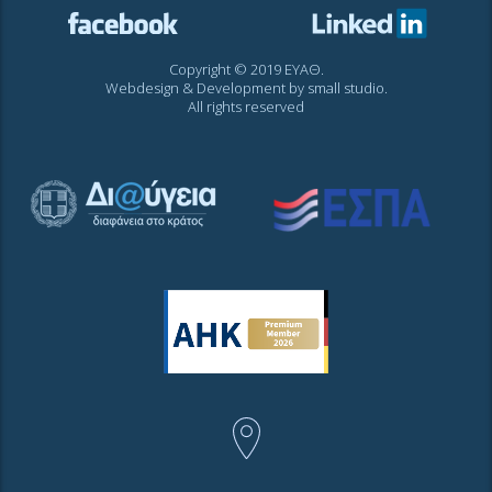
Copyright © 2019 ΕΥΑΘ.
Webdesign & Development by
small studio
.
All rights reserved