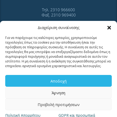
Τηλ. 2310 966600
Φαξ. 2310 969400
για βλάβες καλέστε
Διαχείριση συναίνεσης
11124
Για να παρέχουμε τις καλύτερες εμπειρίες, χρησιμοποιούμε
τεχνολογίες όπως τα cookies για την αποθήκευση ή/και την
Επικοινωνία για καταναλωτές
πρόσβαση σε πληροφορίες συσκευής. Η συναίνεση σε αυτές τις
Επικοινωνία Συνεργατών και Τρίτων Φορέων
τεχνολογίες θα μας επιτρέψει να επεξεργαζόμαστε δεδομένα όπως η
συμπεριφορά περιήγησης ή μοναδικά αναγνωριστικά σε αυτόν τον
ιστότοπο. Η μη συναίνεση ή η ανάκληση της συγκατάθεσης μπορεί να
επηρεάσει αρνητικά ορισμένα χαρακτηριστικά και λειτουργίες.
Αποδοχή
ΧΡΗΣΙΜΑ LINKS
Άρνηση
Προβολή προτιμήσεων
Νέα
Μουσείο Ύδρευσης ΕΥΑΘ
Πολιτική Απορρήτου
GDPR και προσωπικά