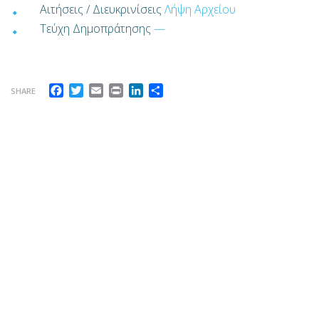
Αιτήσεις / Διευκρινίσεις
Λήψη Αρχείου
Τεύχη Δημοπράτησης
—
Facebook
Twitter
Email
Print
LinkedIn
Μοιραστείτε
SHARE