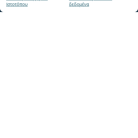
Ιστοτόπου
δεδομένα
Ιστορία της ΕΥΑΘ
Ποιότητα του νερού
Πολιτική Απορρήτου Ιστοτόπου
GDPR και προσωπικά δεδομένα
Sitemap
MyEyathPortal
Συνδεθείτε στο
MyEyathPortal
και επωφεληθείτε από τις online υπηρεσίες
μας. Δείτε
εδώ
πως.