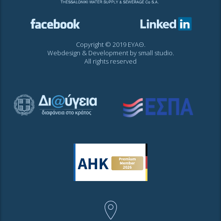
Copyright © 2019 ΕΥΑΘ.
Webdesign & Development by
small studio
.
All rights reserved