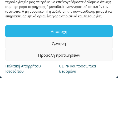
τεχνολογίες θα μας επιτρέψει να επεξεργαζόμαστε δεδομένα όπως η
συμπεριφορά περιήγησης ή μοναδικά αναγνωριστικά σε αυτόν τον
ιστότοπο. Η μη συναίνεση ή η ανάκληση της συγκατάθεσης μπορεί να
ΕΠΙΚΟΙΝΩΝΙΑ
επηρεάσει αρνητικά ορισμένα χαρακτηριστικά και λειτουργίες.
Αποδοχή
Τηλ. 2310 966600
Φαξ. 2310 969400
Άρνηση
για βλάβες καλέστε
11124
Προβολή προτιμήσεων
Πολιτική Απορρήτου
GDPR και προσωπικά
Επικοινωνία για καταναλωτές
Ιστοτόπου
δεδομένα
Επικοινωνία Συνεργατών και Τρίτων Φορέων
ΧΡΗΣΙΜΑ LINKS