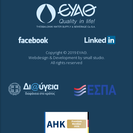
Copyright © 2019 ΕΥΑΘ.
Webdesign & Development by
small studio
.
All rights reserved