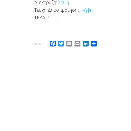
Διακήρυξη:
λήψη
Τεύχη Δημοπράτησης:
λήψη
ΤΕΥΔ:
λήψη
Facebook
Twitter
Email
Print
LinkedIn
Μοιραστείτε
SHARE