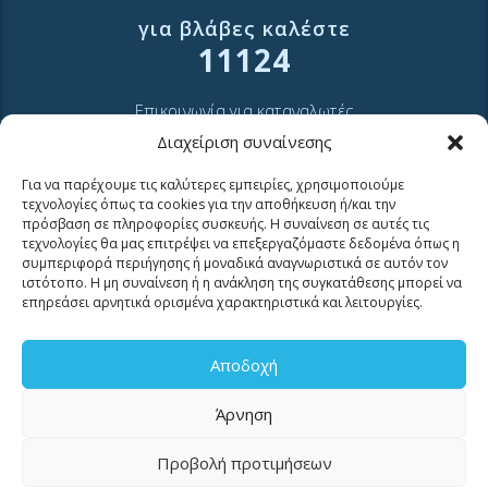
για βλάβες καλέστε
11124
Επικοινωνία για καταναλωτές
Επικοινωνία Συνεργατών και Τρίτων Φορέων
Διαχείριση συναίνεσης
Για να παρέχουμε τις καλύτερες εμπειρίες, χρησιμοποιούμε
τεχνολογίες όπως τα cookies για την αποθήκευση ή/και την
πρόσβαση σε πληροφορίες συσκευής. Η συναίνεση σε αυτές τις
τεχνολογίες θα μας επιτρέψει να επεξεργαζόμαστε δεδομένα όπως η
συμπεριφορά περιήγησης ή μοναδικά αναγνωριστικά σε αυτόν τον
ιστότοπο. Η μη συναίνεση ή η ανάκληση της συγκατάθεσης μπορεί να
ΧΡΗΣΙΜΑ LINKS
επηρεάσει αρνητικά ορισμένα χαρακτηριστικά και λειτουργίες.
Αποδοχή
Νέα
Μουσείο Ύδρευσης ΕΥΑΘ
Άρνηση
Ιστορία της ΕΥΑΘ
Ποιότητα του νερού
Προβολή προτιμήσεων
Πολιτική Απορρήτου Ιστοτόπου