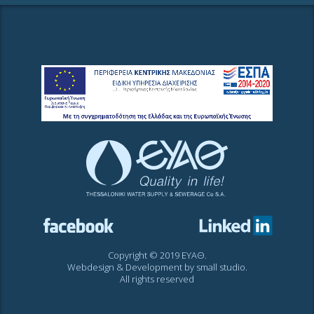
Copyright © 2019 ΕΥΑΘ.
Webdesign & Development by
small studio
.
All rights reserved