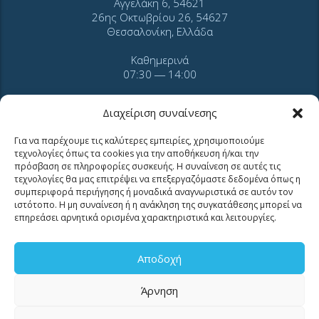
Αγγελάκη 6, 54621
26ης Οκτωβρίου 26, 54627
Θεσσαλονίκη, Ελλάδα
Καθημερινά
07:30 ― 14:00
Διαχείριση συναίνεσης
Για να παρέχουμε τις καλύτερες εμπειρίες, χρησιμοποιούμε
τεχνολογίες όπως τα cookies για την αποθήκευση ή/και την
ΕΠΙΚΟΙΝΩΝΙΑ
πρόσβαση σε πληροφορίες συσκευής. Η συναίνεση σε αυτές τις
τεχνολογίες θα μας επιτρέψει να επεξεργαζόμαστε δεδομένα όπως η
συμπεριφορά περιήγησης ή μοναδικά αναγνωριστικά σε αυτόν τον
ιστότοπο. Η μη συναίνεση ή η ανάκληση της συγκατάθεσης μπορεί να
επηρεάσει αρνητικά ορισμένα χαρακτηριστικά και λειτουργίες.
Τηλ. 2310 966600
Φαξ. 2310 969400
Αποδοχή
για βλάβες καλέστε
11124
Άρνηση
Επικοινωνία για καταναλωτές