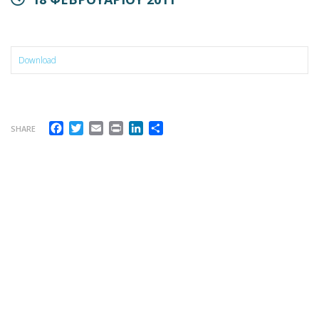
Download
Facebook
Twitter
Email
Print
LinkedIn
Μοιραστείτε
SHARE