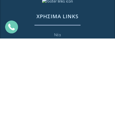
ΧΡΗΣΙΜΑ LINKS
Νέα
Μουσείο Ύδρευσης ΕΥΑΘ
Ιστορία της ΕΥΑΘ
Ποιότητα του νερού
Πολιτική Απορρήτου Ιστοτόπου
GDPR και προσωπικά δεδομένα
Sitemap
MyEyathPortal