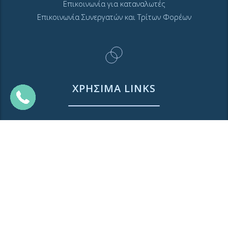
Επικοινωνία για καταναλωτές
Επικοινωνία Συνεργατών και Τρίτων Φορέων
ΧΡΗΣΙΜΑ LINKS
Νέα
Μουσείο Ύδρευσης ΕΥΑΘ
Ιστορία της ΕΥΑΘ
Ποιότητα του νερού
Πολιτική Απορρήτου Ιστοτόπου
GDPR και προσωπικά δεδομένα
Sitemap