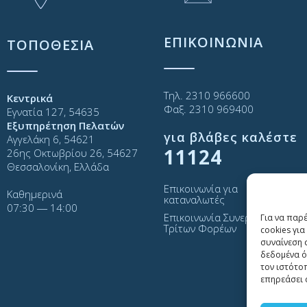
ΕΠΙΚΟΙΝΩΝΙΑ
ΤΟΠΟΘΕΣΙΑ
Τηλ. 2310 966600
Κεντρικά
Φαξ. 2310 969400
Εγνατία 127, 54635
Εξυπηρέτηση Πελατών
για βλάβες καλέστε
Αγγελάκη 6, 54621
11124
26ης Οκτωβρίου 26, 54627
Θεσσαλονίκη, Ελλάδα
Επικοινωνία για
Καθημερινά
καταναλωτές
07:30 ― 14:00
Επικοινωνία Συνεργατών και
Για να παρ
Τρίτων Φορέων
cookies γι
συναίνεση 
δεδομένα ό
τον ιστότο
επηρεάσει 