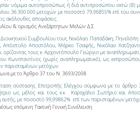
τησαν νόμιμα αυτοπροσώπως ή διά αντιπροσώπου οκτώ (8) μ
όλου 36.300.000 μετοχών με ποσοστό 79,96855% επί του συν
τις ακόλουθες αποφάσεις:
υλίου & ορισμός Ανεξάρτητων Μελών Δ.Σ.
υ Διοικητικού Συμβουλίου τους Νικόλαο Παπαδάκη, Πηνελόπη 
ά, Απόστολο Αποστόλου, Μάρκο Τσαφής, Νικόλαο Χατζηαντ
υ, ορίζοντας τους κ. Αρχοντόπουλο Γεώργιο με αναπληρωματι
γλου Κωνσταντίνος (χωρίς αναπληρωματικό), ως εκπροσώπο
ν παρισταμένων μετόχων.
να με το Άρθρο 37 του Ν. 3693/2008.
ρόταση σύστασης Επιτροπής Ελέγχου σύμφωνα με το άρθρο 
ήτριο ως μέλος και τους κ.κ. Καραχάλιο Σωτήριο και Απο
λη αυτής, με ποσοστό 99,99862% επί των παρισταμένων μετόχ
μέσως επόμενη Τακτική Γενική Συνέλευση.