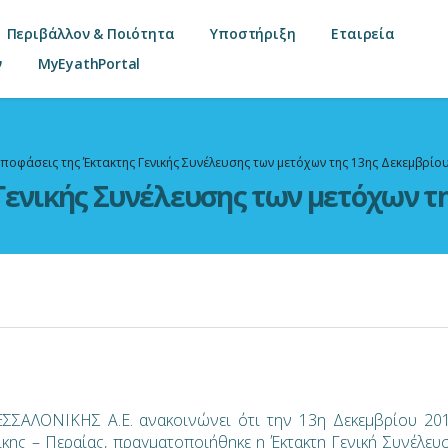
Περιβάλλον & Ποιότητα
Υποστήριξη
Εταιρεία
ν
MyEyathPortal
ποφάσεις της Έκτακτης Γενικής Συνέλευσης των μετόχων της 13ης Δεκεμβρίο
Γενικής Συνέλευσης των μετόχων τη
ΑΛΟΝΙΚΗΣ Α.Ε. ανακοινώνει ότι την 13η Δεκεμβρίου 20
ίκης – Περαίας, πραγματοποιήθηκε η Έκτακτη Γενική Συνέλευ