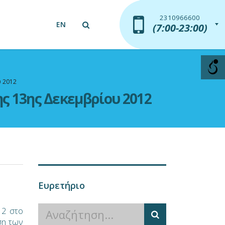
2310966600
2310966600
EN
(7:00-23:00)
(7:00-23:00)
υ 2012
ς 13ης Δεκεμβρίου 2012
Ευρετήριο
12 στο
ση των