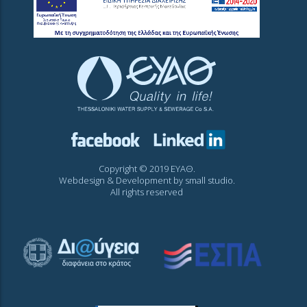
Copyright © 2019 ΕΥΑΘ.
Webdesign & Development by
small studio
.
All rights reserved