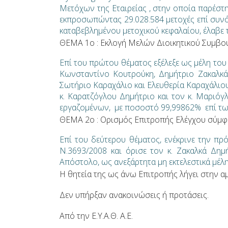
Μετόχων της Εταιρείας , στην οποία παρέσ
εκπροσωπώντας 29.028.584 μετοχές επί συν
καταβεβλημένου μετοχικού κεφαλαίου, έλαβε 
ΘΕΜΑ 1ο : Εκλογή Μελών Διοικητικού Συμβο
Επί του πρώτου θέματος εξέλεξε ως μέλη το
Κωνσταντίνο Κουτρούκη, Δημήτριο Ζακαλκ
Σωτήριο Καραχάλιο και Ελευθερία Καραχάλιο
κ. Καρατζόγλου Δημήτριο και τον κ. Μαριό
εργαζομένων, με ποσοστό 99,99862% επί τω
ΘΕΜΑ 2ο : Ορισμός Επιτροπής Ελέγχου σύμφω
Επί του δεύτερου θέματος, ενέκρινε την π
Ν.3693/2008 και όρισε τον κ. Ζακαλκά Δημ
Απόστολο, ως ανεξάρτητα μη εκτελεστικά μέ
Η θητεία της ως άνω Επιτροπής λήγει στην α
Δεν υπήρξαν ανακοινώσεις ή προτάσεις.
Από την Ε.Υ.Α.Θ. Α.Ε.