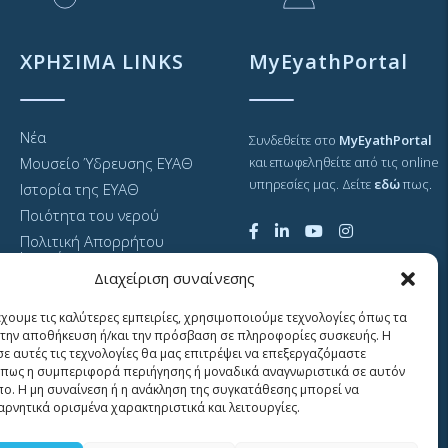
ΧΡΗΣΙΜΑ LINKS
MyEyathPortal
Νέα
Συνδεθείτε στο
MyEyathPortal
Μουσείο Ύδρευσης ΕΥΑΘ
και επωφεληθείτε από τις online
υπηρεσίες μας. Δείτε
εδώ
πως.
Ιστορία της ΕΥΑΘ
Ποιότητα του νερού
Πολιτική Απορρήτου
Ιστοτόπου
Διαχείριση συναίνεσης
GDPR και προσωπικά
δεδομένα
έχουμε τις καλύτερες εμπειρίες, χρησιμοποιούμε τεχνολογίες όπως τα
Sitemap
α την αποθήκευση ή/και την πρόσβαση σε πληροφορίες συσκευής. Η
σε αυτές τις τεχνολογίες θα μας επιτρέψει να επεξεργαζόμαστε
πως η συμπεριφορά περιήγησης ή μοναδικά αναγνωριστικά σε αυτόν
πο. Η μη συναίνεση ή η ανάκληση της συγκατάθεσης μπορεί να
αρνητικά ορισμένα χαρακτηριστικά και λειτουργίες.