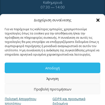
Καθημερινά
07:30 ― 14:00
Διαχείριση συναίνεσης
Για να παρέχουμε τις καλύτερες εμπειρίες, χρησιμοποιούμε
τεχνολογίες όπως τα cookies για την αποθήκευση ή/και την
ΕΠΙΚΟΙΝΩΝΙΑ
πρόσβαση σε πληροφορίες συσκευής. Η συναίνεση σε αυτές τις
τεχνολογίες θα μας επιτρέψει να επεξεργαζόμαστε δεδομένα όπως η
συμπεριφορά περιήγησης ή μοναδικά αναγνωριστικά σε αυτόν τον
ιστότοπο. Η μη συναίνεση ή η ανάκληση της συγκατάθεσης μπορεί να
επηρεάσει αρνητικά ορισμένα χαρακτηριστικά και λειτουργίες.
Τηλ. 2310 966600
Φαξ. 2310 969400
Αποδοχή
για βλάβες καλέστε
11124
Άρνηση
Επικοινωνία για καταναλωτές
Προβολή προτιμήσεων
Επικοινωνία Συνεργατών και Τρίτων Φορέων
Πολιτική Απορρήτου
GDPR και προσωπικά
Ιστοτόπου
δεδομένα