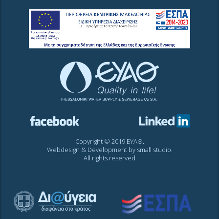
Copyright © 2019 ΕΥΑΘ.
Webdesign & Development by
small studio
.
All rights reserved