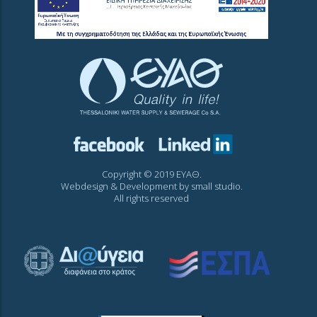
Copyright © 2019 ΕΥΑΘ.
Webdesign & Development by
small studio
.
All rights reserved