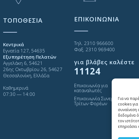
ΕΠΙΚΟΙΝΩΝΙΑ
ΤΟΠΟΘΕΣΙΑ
Τηλ. 2310 966600
Κεντρικά
Φαξ. 2310 969400
Εγνατία 127, 54635
Εξυπηρέτηση Πελατών
για βλάβες καλέστε
Αγγελάκη 6, 54621
11124
26ης Οκτωβρίου 26, 54627
Θεσσαλονίκη, Ελλάδα
Επικοινωνία για
Καθημερινά
καταναλωτές
07:30 ― 14:00
Επικοινωνία Συνεργατών και
Για να παρ
Τρίτων Φορέων
cookies γι
συναίνεση 
δεδομένα ό
τον ιστότο
επηρεάσει 