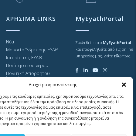
ΧΡΗΣΙΜΑ LINKS
MyEyathPortal
Νέα
Συνδεθείτε στο
MyEyathPortal
Μουσείο Ύδρευσης ΕΥΑΘ
και επωφεληθείτε από τις online
υπηρεσίες μας. Δείτε
εδώ
πως.
Ιστορία της ΕΥΑΘ
Ποιότητα του νερού
Πολιτική Απορρήτου
Ιστοτόπου
Διαχείριση συναίνεσης
GDPR και προσωπικά
δεδομένα
έχουμε τις καλύτερες εμπειρίες, χρησιμοποιούμε τεχνολογίες όπως τα
Sitemap
α την αποθήκευση ή/και την πρόσβαση σε πληροφορίες συσκευής. Η
σε αυτές τις τεχνολογίες θα μας επιτρέψει να επεξεργαζόμαστε
πως η συμπεριφορά περιήγησης ή μοναδικά αναγνωριστικά σε αυτόν
πο. Η μη συναίνεση ή η ανάκληση της συγκατάθεσης μπορεί να
αρνητικά ορισμένα χαρακτηριστικά και λειτουργίες.