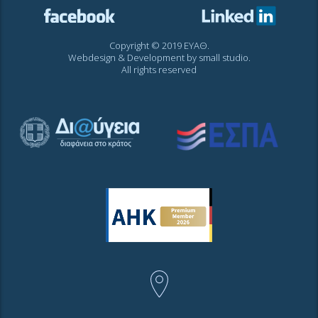
Copyright © 2019 ΕΥΑΘ.
Webdesign & Development by
small studio
.
All rights reserved