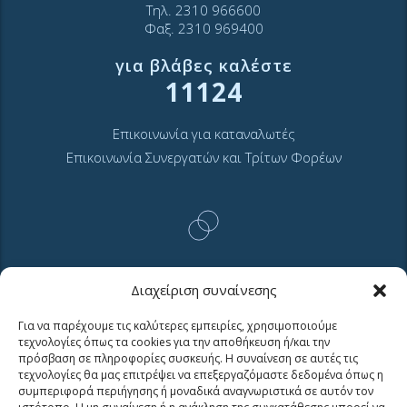
Τηλ. 2310 966600
Φαξ. 2310 969400
για βλάβες καλέστε
11124
Επικοινωνία για καταναλωτές
Επικοινωνία Συνεργατών και Τρίτων Φορέων
ΧΡΗΣΙΜΑ LINKS
Διαχείριση συναίνεσης
Για να παρέχουμε τις καλύτερες εμπειρίες, χρησιμοποιούμε
τεχνολογίες όπως τα cookies για την αποθήκευση ή/και την
Νέα
πρόσβαση σε πληροφορίες συσκευής. Η συναίνεση σε αυτές τις
Μουσείο Ύδρευσης ΕΥΑΘ
τεχνολογίες θα μας επιτρέψει να επεξεργαζόμαστε δεδομένα όπως η
συμπεριφορά περιήγησης ή μοναδικά αναγνωριστικά σε αυτόν τον
Ιστορία της ΕΥΑΘ