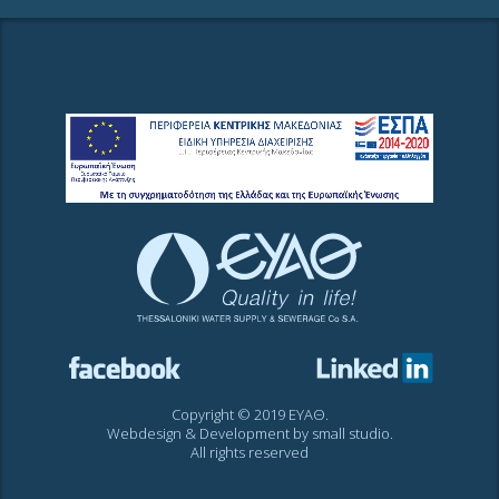
Copyright © 2019 ΕΥΑΘ.
Webdesign & Development by
small studio
.
All rights reserved