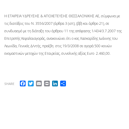
Η ΕΤΑΙΡΕΙΑ ΥΔΡΕΥΣΗΣ & ΑΠΟΧΕΤΕΥΣΗΣ ΘΕΣΣΑΛΟΝΙΚΗΣ ΑΕ, σύμφωνα με
τις διατάξεις του Ν. 3556/2007 (άρθρα 3 (ιστ), (ββ) και άρθρο 21), σε
συνδυασμό με τη διάταξη του άρθρου 11 της απόφασης 1/434/3.7.2007 της
Επιτροπής Κεφαλαιαγοράς, ανακοινώνει ότι ο κος Λασκαρίδης Ιωάννης του
Λεωνίδα, Γενικός Δ/ντής, προέβη στις 19/3/2008 σε αγορά 500 κοινών
ονομαστικών μετοχών της Εταιρείας, συνολικής αξίας Euro 2.460,00.
Facebook
Twitter
Email
Print
LinkedIn
Μοιραστείτε
SHARE