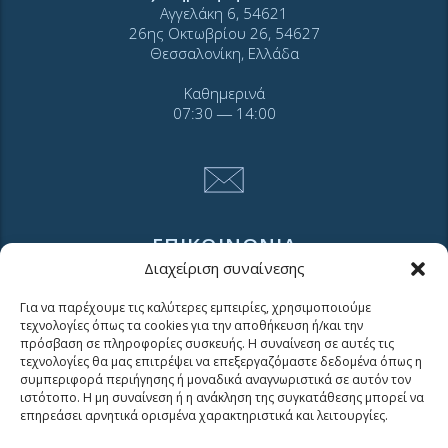
Αγγελάκη 6, 54621
26ης Οκτωβρίου 26, 54627
Θεσσαλονίκη, Ελλάδα
Καθημερινά
07:30 ― 14:00
ΕΠΙΚΟΙΝΩΝΙΑ
Διαχείριση συναίνεσης
Για να παρέχουμε τις καλύτερες εμπειρίες, χρησιμοποιούμε
Τηλ. 2310 966600
τεχνολογίες όπως τα cookies για την αποθήκευση ή/και την
Φαξ. 2310 969400
πρόσβαση σε πληροφορίες συσκευής. Η συναίνεση σε αυτές τις
τεχνολογίες θα μας επιτρέψει να επεξεργαζόμαστε δεδομένα όπως η
για βλάβες καλέστε
συμπεριφορά περιήγησης ή μοναδικά αναγνωριστικά σε αυτόν τον
ιστότοπο. Η μη συναίνεση ή η ανάκληση της συγκατάθεσης μπορεί να
11124
επηρεάσει αρνητικά ορισμένα χαρακτηριστικά και λειτουργίες.