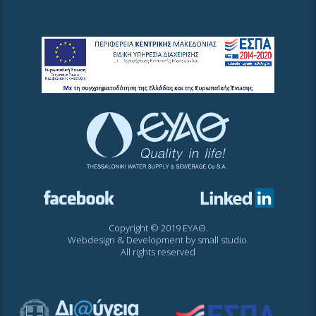
Copyright © 2019 ΕΥΑΘ.
Webdesign & Development by
small studio
.
All rights reserved