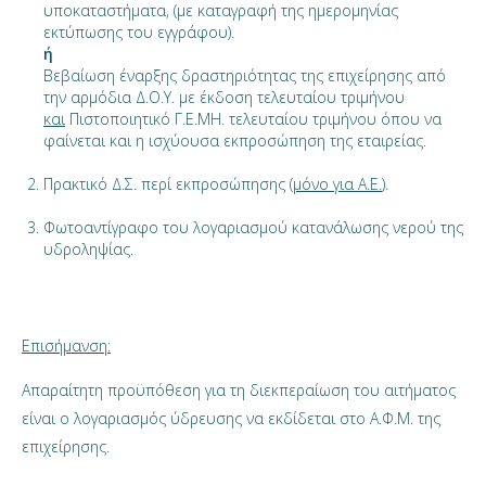
υποκαταστήματα, (με καταγραφή της ημερομηνίας
εκτύπωσης του εγγράφου).
ή
Βεβαίωση έναρξης δραστηριότητας της επιχείρησης από
την αρμόδια Δ.Ο.Υ. με έκδοση τελευταίου τριμήνου
και
Πιστοποιητικό Γ.Ε.ΜΗ. τελευταίου τριμήνου όπου να
φαίνεται και η ισχύουσα εκπροσώπηση της εταιρείας.
Πρακτικό Δ.Σ. περί εκπροσώπησης (
μόνο για Α.Ε.
).
Φωτοαντίγραφο του λογαριασμού κατανάλωσης νερού της
υδροληψίας.
Επισήμανση:
Απαραίτητη προϋπόθεση για τη διεκπεραίωση του αιτήματος
είναι ο λογαριασμός ύδρευσης να εκδίδεται στο Α.Φ.Μ. της
επιχείρησης.